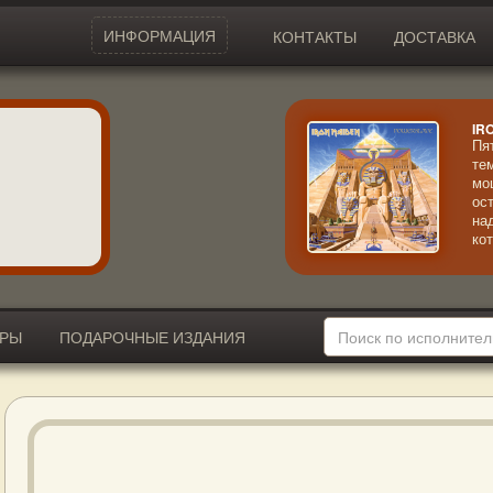
ИНФОРМАЦИЯ
КОНТАКТЫ
ДОСТАВКА
IR
Пя
те
мо
ос
на
ко
ог
пл
ИРЫ
ПОДАРОЧНЫЕ ИЗДАНИЯ