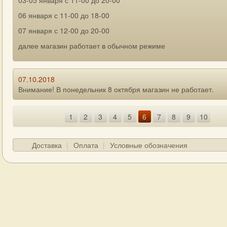
03-05 января с 11-00 до 20-00
06 января с 11-00 до 18-00
07 января с 12-00 до 20-00
далее магазин работает в обычном режиме
07.10.2018
Внимание! В понедельник 8 октября магазин не работает.
1
2
3
4
5
6
7
8
9
10
Доставка
Оплата
Условные обозначения
ГЛАВНАЯ
О МАГАЗИНЕ
КОНТАКТЫ
Д