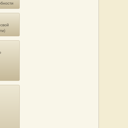
обности
 свой
ти)
о