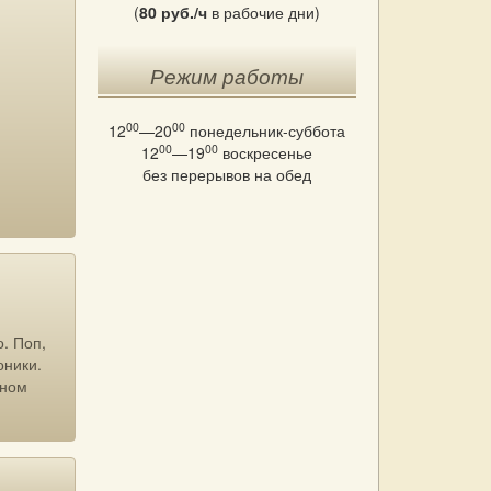
(
80 руб./ч
в рабочие дни)
Режим работы
00
00
12
—20
понедельник-суббота
00
00
12
—19
воскресенье
без перерывов на обед
. Поп,
оники.
чном