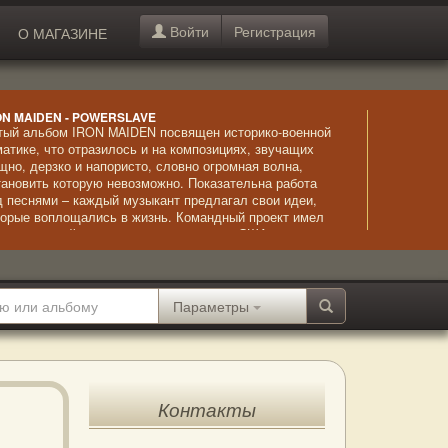
Войти
Регистрация
О МАГАЗИНЕ
ON MAIDEN - POWERSLAVE
тый альбом IRON MAIDEN посвящен историко-военной
матике, что отразилось и на композициях, звучащих
щно, дерзко и напористо, словно огромная волна,
тановить которую невозможно. Показательна работа
д песнями – каждый музыкант предлагал свои идеи,
торые воплощались в жизнь. Командный проект имел
лушительный успех, альбом получил в США статус
атинового, а в Британии – золотого.
Параметры
Контакты