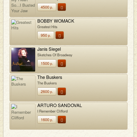
4500
р.
BOBBY WOMACK
Greatest Hits
950
р.
Janis Siegel
Sketches Of Broadway
1500
р.
The Buskers
The Buskers
2600
р.
ARTURO SANDOVAL
I Remember Clifford
1600
р.