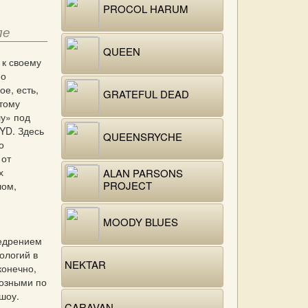
PROCOL HARUM
ле
QUEEN
 к своему
но
ое, есть,
GRATEFUL DEAD
этому
у» под
YD. Здесь
QUEENSRYCHE
о
 от
х
ALAN PARSONS
PROJECT
ом,
MOODY BLUES
едрением
ологий в
NEKTAR
конечно,
озными по
шоу.
CARAVAN