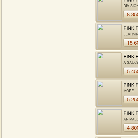
DIVISIO
8 35
PINK 
LEARNIN
18 6
PINK 
A SAUC
SECRE
5 45
PINK 
MORE
5 25
PINK 
ANIMAL
4 80