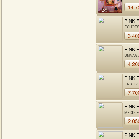
WERE H
14 7
PINK 
ECHOES
HEART 
3 40
PINK 
UMMAG
4 20
PINK 
ENDLES
7 70
PINK 
MEDDLE
2 05
PINK 