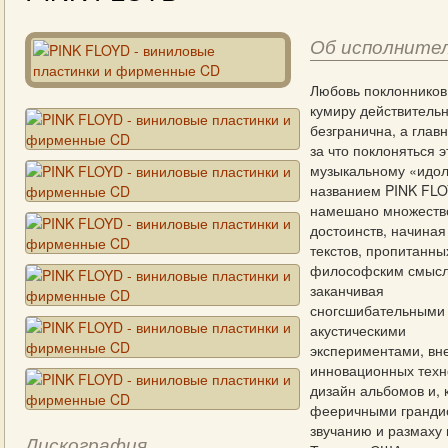
Об исполните
Любовь поклонников
кумиру действитель
безгранична, а главн
за что поклоняться 
музыкальному «идол
названием PINK FLO
намешано множеств
достоинств, начиная
текстов, пропитанны
философским смысл
заканчивая
сногсшибательными
акустическими
экспериментами, вн
инновационных техн
дизайн альбомов и, 
фееричными гранди
звучанию и размаху 
Дискография