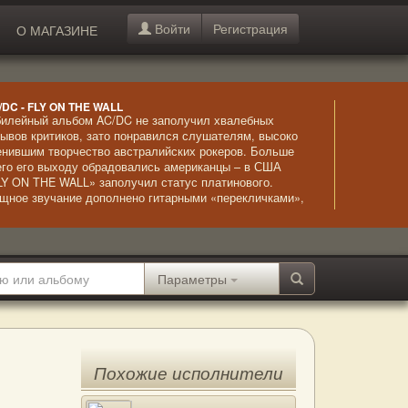
Войти
Регистрация
О МАГАЗИНЕ
/DC - FLY ON THE WALL
илейный альбом AC/DC не заполучил хвалебных
зывов критиков, зато понравился слушателям, высоко
енившим творчество австралийских рокеров. Больше
его его выходу обрадовались американцы – в США
LY ON THE WALL» заполучил статус платинового.
щное звучание дополнено гитарными «перекличками»,
торые привносят пикантность в общее звучание.
фектно и здорово!
Параметры
Похожие исполнители