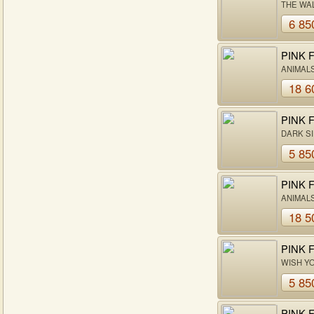
THE WA
6 85
PINK 
ANIMAL
18 6
PINK 
DARK SI
MOON
5 85
PINK 
ANIMAL
18 5
PINK 
WISH Y
HERE
5 85
PINK 