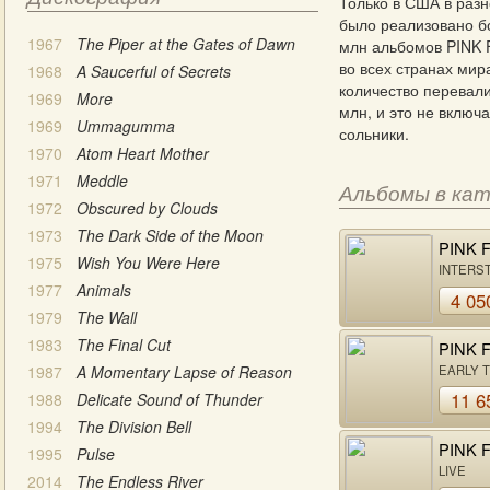
Только в США в раз
было реализовано б
1967
The Piper at the Gates of Dawn
млн альбомов PINK 
во всех странах мир
1968
A Saucerful of Secrets
количество перевали
1969
More
млн, и это не включ
1969
Ummagumma
сольники.
1970
Atom Heart Mother
1971
Meddle
Альбомы в ка
1972
Obscured by Clouds
1973
The Dark Side of the Moon
PINK 
1975
Wish You Were Here
INTERS
OVERDR
1977
Animals
4 05
1979
The Wall
1983
The Final Cut
PINK 
1987
A Momentary Lapse of Reason
EARLY T
11 6
1988
Delicate Sound of Thunder
1994
The Division Bell
PINK 
1995
Pulse
LIVE
2014
The Endless River