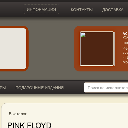
ИНФОРМАЦИЯ
КОНТАКТЫ
ДОСТАВКА
AC
Юб
от
оц
вс
«F
Мо
ко
Эф
ИРЫ
ПОДАРОЧНЫЕ ИЗДАНИЯ
В каталог
PINK FLOYD