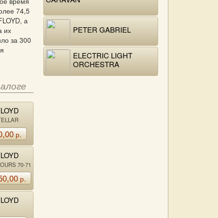
ное время
олее 74,5
FLOYD, а
PETER GABRIEL
а их
ло за 300
ая
ELECTRIC LIGHT
ORCHESTRA
талоге
FLOYD
TELLAR
IVE
0,00
р.
FLOYD
OURS 70-71
50,00
р.
FLOYD