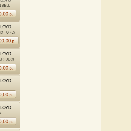
N BELL
0,00
р.
FLOYD
G TO FLY
00,00
р.
FLOYD
ERFUL OF
TS
0,00
р.
FLOYD
0,00
р.
FLOYD
S
0,00
р.