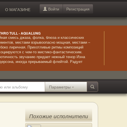
Войти
Регистрация
О МАГАЗИНЕ
THRO TULL - AQUALUNG
йная смесь джаза, фолка, блюза и классических
ементов, местами взрывоопасно мощная, местами –
убоко лиричная. Прихотливые ритмы композиций
социируются с чем-то мистико-фантастическим.
зотичность звучанию придает нежный тенор Иэна
дерсона, иногда прерываемый флейтой. Радует
стерство вокалиста, удивительно точно передающего
тонации, этот эффект усиливается благодаря перебору
рун акустической гитары. Лиричный стиль исполнения,
лнующий, страстный и эмоциональный.
Параметры
Похожие исполнители