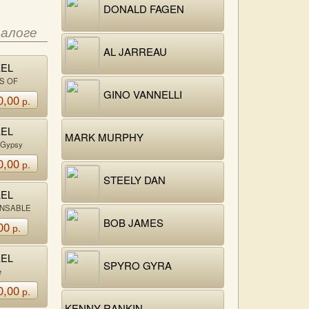
DONALD FAGEN
талоге
AL JARREAU
AEL
KS
S OF
GINO VANNELLI
0,00
р.
AEL
MARK MURPHY
KS
 Gypsy
0,00
р.
STEELY DAN
AEL
KS
ENSABLE
BOB JAMES
00
р.
AEL
SPYRO GYRA
KS
e
0,00
р.
KENNY RANKIN