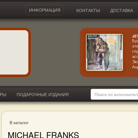
ИНФОРМАЦИЯ
КОНТАКТЫ
ДОСТАВКА
JE
Бу
эл
гл
ас
Эк
Ан
ма
ин
ст
во
ИРЫ
ПОДАРОЧНЫЕ ИЗДАНИЯ
В каталог
MICHAEL FRANKS