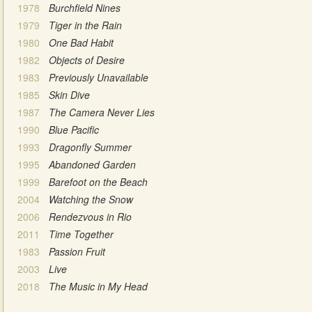
1978
Burchfield Nines
1979
Tiger in the Rain
1980
One Bad Habit
1982
Objects of Desire
1983
Previously Unavailable
1985
Skin Dive
1987
The Camera Never Lies
1990
Blue Pacific
1993
Dragonfly Summer
1995
Abandoned Garden
1999
Barefoot on the Beach
2004
Watching the Snow
2006
Rendezvous in Rio
2011
Time Together
1983
Passion Fruit
2003
Live
2018
The Music in My Head