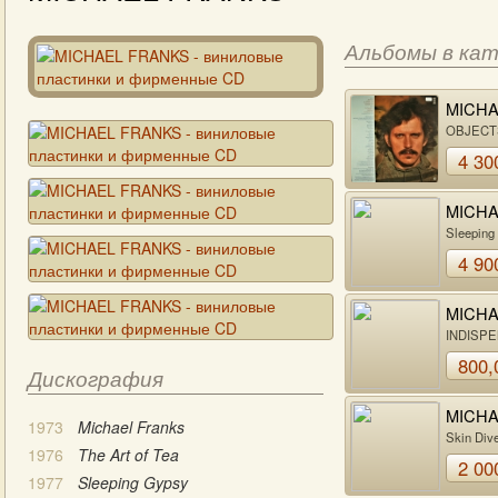
Альбомы в ка
MICH
FRAN
OBJECT
DESIRE
4 30
MICH
FRAN
Sleeping
4 90
MICH
FRAN
INDISP
800,
Дискография
MICH
1973
Michael Franks
FRAN
Skin Div
1976
The Art of Tea
2 00
1977
Sleeping Gypsy