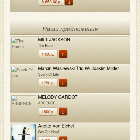
6 650,00
р.
Наши предложения
MILT JACKSON
The Harem
1450
р.
Marcin Wasilewski Trio W/ Joakim Milder
Spark Of Life
1750
р.
MELODY GARDOT
ABSENCE
1600
р.
Anette Von Eichel
Get Out Now!