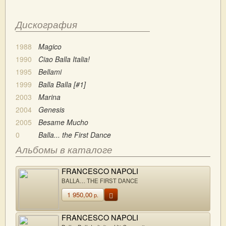
Дискография
1988
Magico
1990
Ciao Balla Italia!
1995
Bellami
1999
Balla Balla [#1]
2003
Marina
2004
Genesis
2005
Besame Mucho
0
Balla... the First Dance
Альбомы в каталоге
FRANCESCO NAPOLI
BALLA… THE FIRST DANCE
1 950,00
р.
FRANCESCO NAPOLI