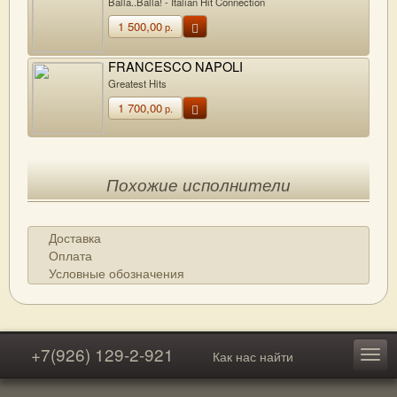
Balla..Balla! - Italian Hit Connection
1 500,00
р.
FRANCESCO NAPOLI
Greatest Hits
1 700,00
р.
Похожие исполнители
Доставка
Оплата
Условные обозначения
+7(926) 129-2-921
Как нас найти