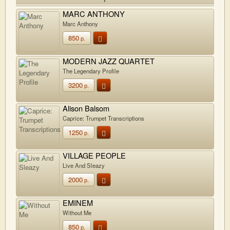
MARC ANTHONY
Marc Anthony
850
р.
MODERN JAZZ QUARTET
The Legendary Profile
3200
р.
Alison Balsom
Caprice: Trumpet Transcriptions
1250
р.
VILLAGE PEOPLE
Live And Sleazy
2000
р.
EMINEM
Without Me
850
р.