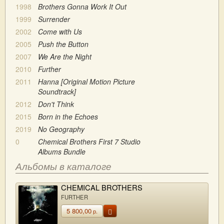
1998
Brothers Gonna Work It Out
1999
Surrender
2002
Come with Us
2005
Push the Button
2007
We Are the Night
2010
Further
2011
Hanna [Original Motion Picture
Soundtrack]
2012
Don't Think
2015
Born in the Echoes
2019
No Geography
0
Chemical Brothers First 7 Studio
Albums Bundle
Альбомы в каталоге
CHEMICAL BROTHERS
FURTHER
5 800,00
р.