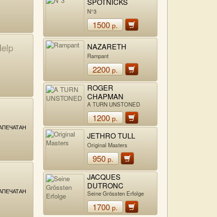
SPOTNICKS
N°3
1500
р.
Help
NAZARETH
Rampant
2200
р.
ROGER
CHAPMAN
A TURN UNSTONED
1200
р.
АПЕЧАТАН
JETHRO TULL
Original Masters
950
р.
JACQUES
DUTRONC
АПЕЧАТАН
Seine Grössten Erfolge
1700
р.