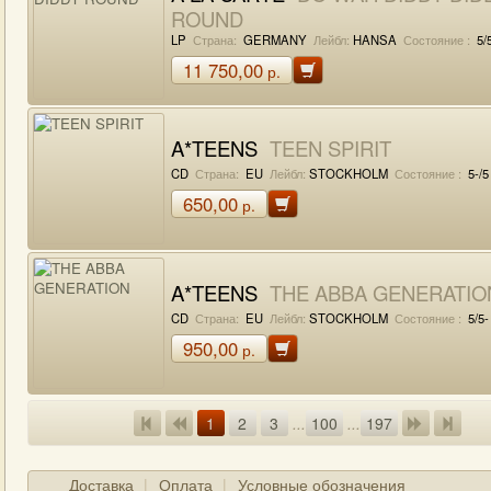
ROUND
LP
Страна:
GERMANY
Лейбл:
HANSA
Состояние :
5/
11 750,00
р.
A*TEENS
TEEN SPIRIT
CD
Страна:
EU
Лейбл:
STOCKHOLM
Состояние :
5-/5
650,00
р.
A*TEENS
THE ABBA GENERATIO
CD
Страна:
EU
Лейбл:
STOCKHOLM
Состояние :
5/5-
950,00
р.
1
2
3
...
100
...
197
Доставка
Оплата
Условные обозначения