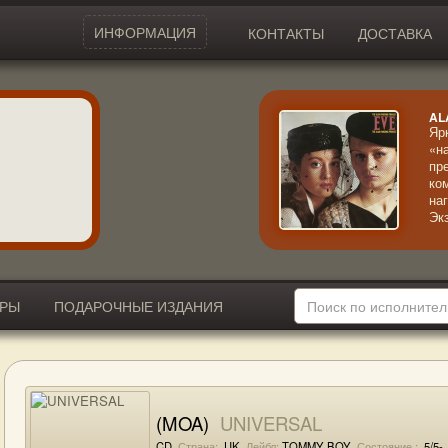
ИНФОРМАЦИЯ
КОНТАКТЫ
ДОСТАВКА
AL
Яр
«н
пр
ко
на
Эк
га
ут
ИРЫ
ПОДАРОЧНЫЕ ИЗДАНИЯ
(MOA)
UNIVERSAL
CD
Страна:
UK
Лейбл:
TOMMY BOY
Состояние :
5/5-