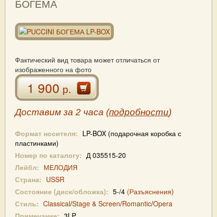
БОГЕМА
Фактический вид товара может отличаться от
изображенного на фото
1 900
р.
Доставим за 2 часа (
подробности
)
Формат носителя:
LP-BOX (подарочная коробка с
пластинками)
Номер по каталогу:
Д 035515-20
Лейбл:
МЕЛОДИЯ
Страна:
USSR
Состояние (диск/обложка):
5-/4
(Разъяснения)
Стиль:
Classical
/
Stage & Screen
/
Romantic
/
Opera
Примечание:
3LP