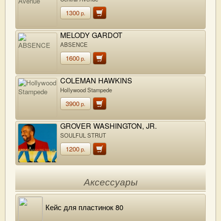
1300
р.
MELODY GARDOT
ABSENCE
1600
р.
COLEMAN HAWKINS
Hollywood Stampede
3900
р.
GROVER WASHINGTON, JR.
SOULFUL STRUT
1200
р.
Аксессуары
Кейс для пластинок 80