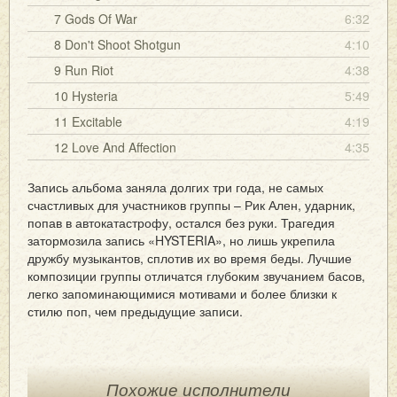
7 Gods Of War
6:32
8 Don't Shoot Shotgun
4:10
9 Run Riot
4:38
10 Hysteria
5:49
11 Excitable
4:19
12 Love And Affection
4:35
Запись альбома заняла долгих три года, не самых
счастливых для участников группы – Рик Ален, ударник,
попав в автокатастрофу, остался без руки. Трагедия
затормозила запись «HYSTERIA», но лишь укрепила
дружбу музыкантов, сплотив их во время беды. Лучшие
композиции группы отличатся глубоким звучанием басов,
легко запоминающимися мотивами и более близки к
стилю поп, чем предыдущие записи.
Похожие исполнители