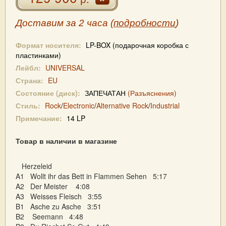
Доставим за 2 часа (
подробности
)
Формат носителя:
LP-BOX (подарочная коробка с
пластинками)
Лейбл:
UNIVERSAL
Страна:
EU
Состояние (диск):
ЗАПЕЧАТАН
(Разъяснения)
Стиль:
Rock
/
Electronic
/
Alternative Rock
/
Industrial
Примечание:
14 LP
Товар в наличии в магазине
Herzeleid
A1 Wollt ihr das Bett in Flammen Sehen 5:17
A2 Der Meister 4:08
A3 Weisses Fleisch 3:55
B1 Asche zu Asche 3:51
B2 Seemann 4:48