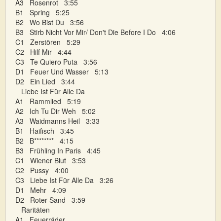
A3 Rosenrot 3:55
B1 Spring 5:25
B2 Wo Bist Du 3:56
B3 Stirb Nicht Vor Mir/ Don't Die Before I Do 4:06
C1 Zerstören 5:29
C2 Hilf Mir 4:44
C3 Te Quiero Puta 3:56
D1 Feuer Und Wasser 5:13
D2 Ein Lied 3:44
Liebe Ist Für Alle Da
A1 Rammlied 5:19
A2 Ich Tu Dir Weh 5:02
A3 Waidmanns Heil 3:33
B1 Haifisch 3:45
B2 B******** 4:15
B3 Frühling In Paris 4:45
C1 Wiener Blut 3:53
C2 Pussy 4:00
C3 Liebe Ist Für Alle Da 3:26
D1 Mehr 4:09
D2 Roter Sand 3:59
Raritäten
A1 Feuerräder