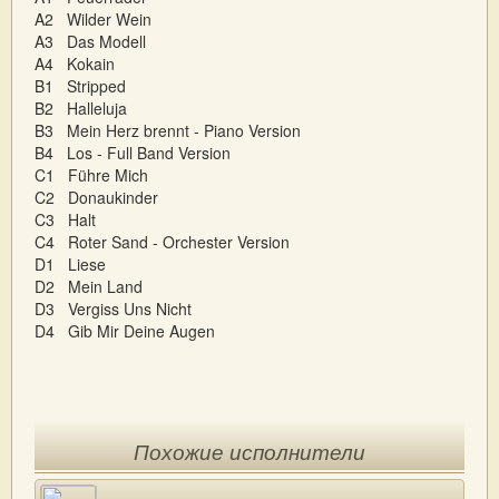
A2 Wilder Wein
A3 Das Modell
A4 Kokain
B1 Stripped
B2 Halleluja
B3 Mein Herz brennt - Piano Version
B4 Los - Full Band Version
C1 Führe Mich
C2 Donaukinder
C3 Halt
C4 Roter Sand - Orchester Version
D1 Liese
D2 Mein Land
D3 Vergiss Uns Nicht
D4 Gib Mir Deine Augen
Похожие исполнители