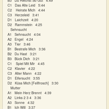
B3 Du Riechst So Gut 4:49
C1 Das Alte Leid 5:44
C2 Heirate Mich 4:44
C3 Herzeleid 3:41
D1 Laichzeit 4:20
D2 Rammstein 4:25
Sehnsucht
A1 Sehnsucht 4:04
A2 Engel 4:24
A3 Tier 3:46
B1 Bestrafe Mich 3:36
B2 Du Hast 3:21
B3 Bück Dich 3:21
C1 Spiel Mit Mir 4:45
C2 Klavier 4:22
C3 Alter Mann 4:22
D1 Eifersucht 3:55
D2 Küss Mich [Fellfrosch] 3:30
Mutter
A1 Mein Herz Brennt 4:39
A2 Links 2 3 4 3:36
A3 Sonne 4:32
B1 Ich Will 3:37