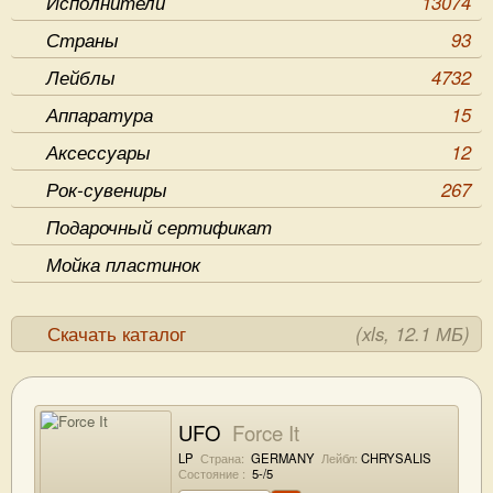
Исполнители
13074
Страны
93
Лейблы
4732
Аппаратура
15
Аксессуары
12
Рок-сувениры
267
Подарочный сертификат
Мойка пластинок
Скачать каталог
(xls, 12.1 МБ)
UFO
Force It
LP
Страна:
GERMANY
Лейбл:
CHRYSALIS
Состояние :
5-/5