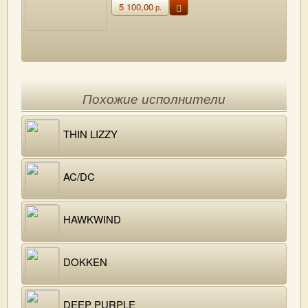
5 100,00
р.
Похожие исполнители
THIN LIZZY
AC/DC
HAWKWIND
DOKKEN
DEEP PURPLE