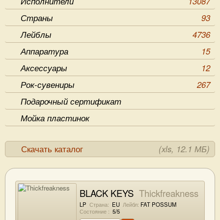
Исполнители
13087
Страны
93
Лейблы
4736
Аппаратура
15
Аксессуары
12
Рок-сувениры
267
Подарочный сертификат
Мойка пластинок
Скачать каталог
(xls, 12.1 МБ)
BLACK KEYS
Thickfreakness
LP
Страна:
EU
Лейбл:
FAT POSSUM
Состояние :
5/5